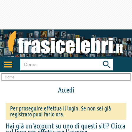
Toggle
search
bar
Attiva/disattiva
navigazione
Home
Accedi
Per proseguire effettua il login. Se non sei già
registrato puoi farlo ora.
Hai già un'account su uno di questi siti? Clicca