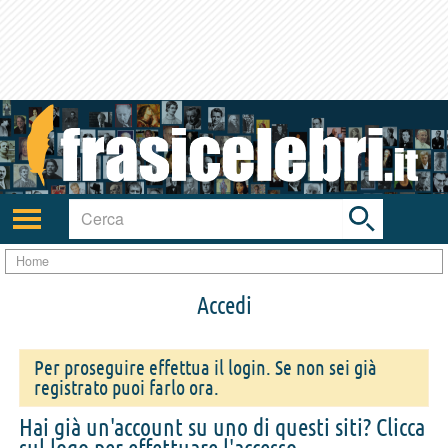
Toggle
search
bar
Attiva/disattiva
navigazione
Home
Accedi
Per proseguire effettua il login. Se non sei già
registrato puoi farlo ora.
Hai già un'account su uno di questi siti? Clicca