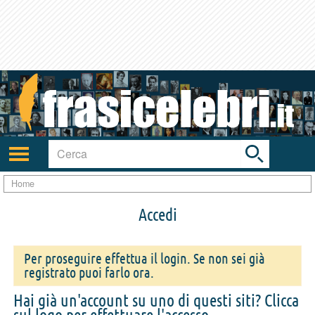
Toggle
search
bar
Attiva/disattiva
navigazione
Home
Accedi
Per proseguire effettua il login. Se non sei già
registrato puoi farlo ora.
Hai già un'account su uno di questi siti? Clicca