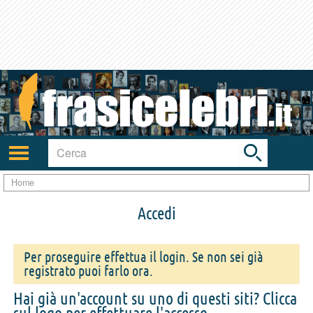
Toggle
search
bar
Attiva/disattiva
navigazione
Home
Accedi
Per proseguire effettua il login. Se non sei già
registrato puoi farlo ora.
Hai già un'account su uno di questi siti? Clicca