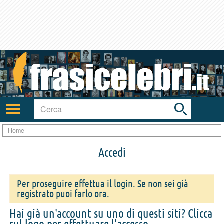
Toggle
search
bar
Attiva/disattiva
navigazione
Home
Accedi
Per proseguire effettua il login. Se non sei già
registrato puoi farlo ora.
Hai già un'account su uno di questi siti? Clicca