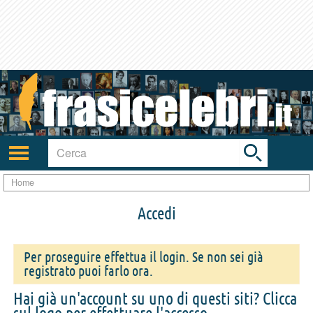
Toggle
search
bar
Attiva/disattiva
navigazione
Home
Accedi
Per proseguire effettua il login. Se non sei già
registrato puoi farlo ora.
Hai già un'account su uno di questi siti? Clicca