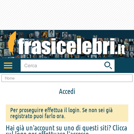
Toggle
search
bar
Attiva/disattiva
navigazione
Home
Accedi
Per proseguire effettua il login. Se non sei già
registrato puoi farlo ora.
Hai già un'account su uno di questi siti? Clicca