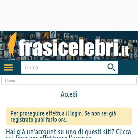
Toggle
search
bar
Attiva/disattiva
navigazione
Home
Accedi
Per proseguire effettua il login. Se non sei già
registrato puoi farlo ora.
Hai già un'account su uno di questi siti? Clicca