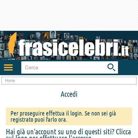
Toggle
search
bar
Attiva/disattiva
navigazione
Home
Accedi
Per proseguire effettua il login. Se non sei già
registrato puoi farlo ora.
Hai già un'account su uno di questi siti? Clicca