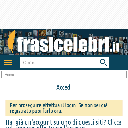
Toggle
search
bar
Attiva/disattiva
navigazione
Home
Accedi
Per proseguire effettua il login. Se non sei già
registrato puoi farlo ora.
Hai già un'account su uno di questi siti? Clicca