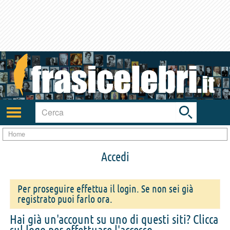
Toggle
search
bar
Attiva/disattiva
navigazione
Home
Accedi
Per proseguire effettua il login. Se non sei già
registrato puoi farlo ora.
Hai già un'account su uno di questi siti? Clicca