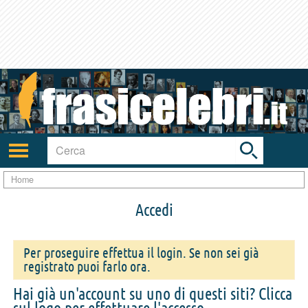
Toggle
search
bar
Attiva/disattiva
navigazione
Home
Accedi
Per proseguire effettua il login. Se non sei già
registrato puoi farlo ora.
Hai già un'account su uno di questi siti? Clicca