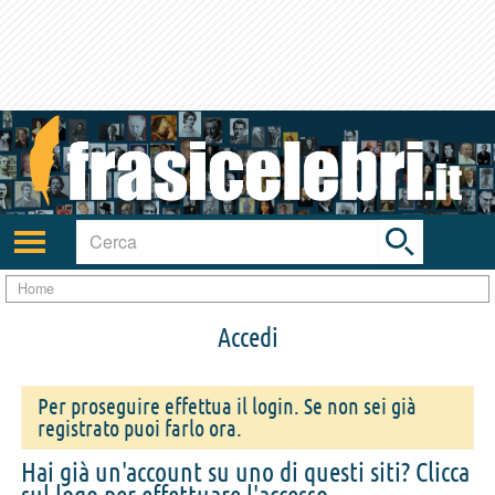
Toggle
search
bar
Attiva/disattiva
navigazione
Home
Accedi
Per proseguire effettua il login. Se non sei già
registrato puoi farlo ora.
Hai già un'account su uno di questi siti? Clicca