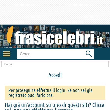
Toggle
search
bar
Attiva/disattiva
navigazione
Home
Accedi
Per proseguire effettua il login. Se non sei già
registrato puoi farlo ora.
Hai già un'account su uno di questi siti? Clicca