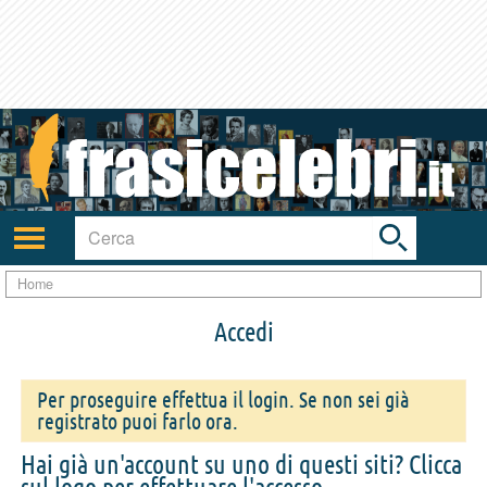
Toggle
search
bar
Attiva/disattiva
navigazione
Home
Accedi
Per proseguire effettua il login. Se non sei già
registrato puoi farlo ora.
Hai già un'account su uno di questi siti? Clicca