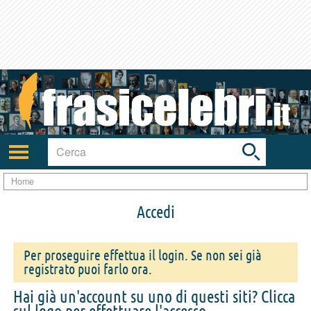
Toggle
search
bar
Attiva/disattiva
navigazione
Home
Accedi
Per proseguire effettua il login. Se non sei già
registrato puoi farlo ora.
Hai già un'account su uno di questi siti? Clicca