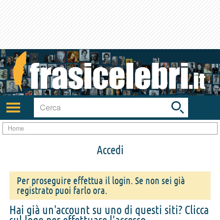
Toggle
search
bar
Attiva/disattiva
navigazione
Home
Accedi
Per proseguire effettua il login. Se non sei già
registrato puoi farlo ora.
Hai già un'account su uno di questi siti? Clicca