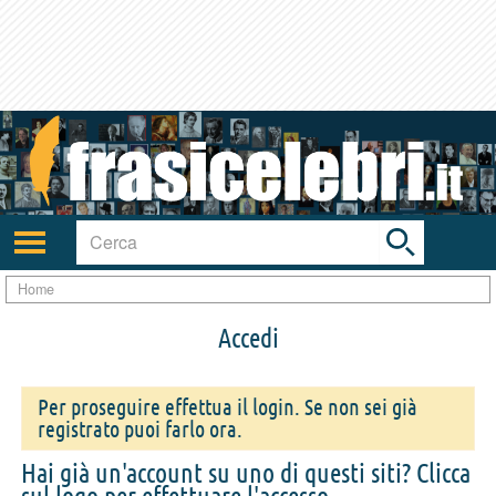
Toggle
search
bar
Attiva/disattiva
navigazione
Home
Accedi
Per proseguire effettua il login. Se non sei già
registrato puoi farlo ora.
Hai già un'account su uno di questi siti? Clicca