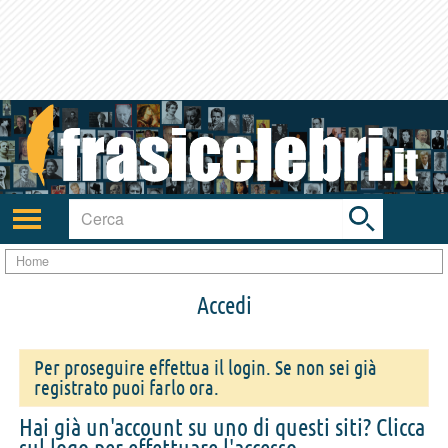
Toggle
search
bar
Attiva/disattiva
navigazione
Home
Accedi
Per proseguire effettua il login. Se non sei già
registrato puoi farlo ora.
Hai già un'account su uno di questi siti? Clicca