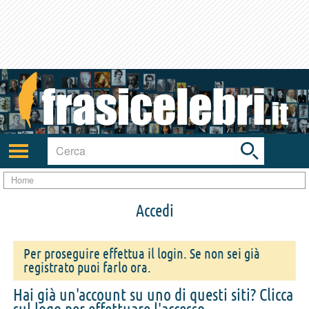
Toggle
search
bar
Attiva/disattiva
navigazione
Home
Accedi
Per proseguire effettua il login. Se non sei già
registrato puoi farlo ora.
Hai già un'account su uno di questi siti? Clicca