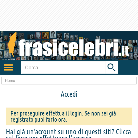
Toggle
search
bar
Attiva/disattiva
navigazione
Home
Accedi
Per proseguire effettua il login. Se non sei già
registrato puoi farlo ora.
Hai già un'account su uno di questi siti? Clicca