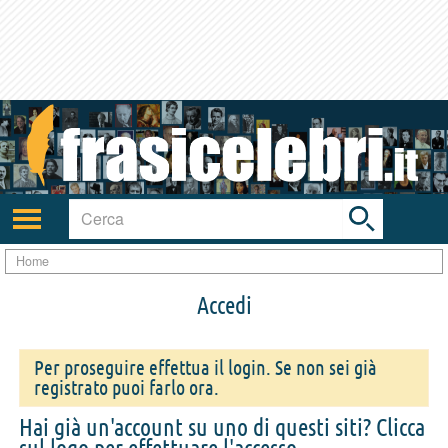
Toggle
search
bar
Attiva/disattiva
navigazione
Home
Accedi
Per proseguire effettua il login. Se non sei già
registrato puoi farlo ora.
Hai già un'account su uno di questi siti? Clicca