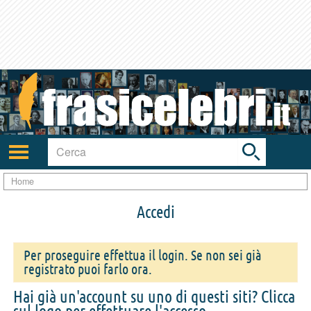
Toggle
search
bar
Attiva/disattiva
navigazione
Home
Accedi
Per proseguire effettua il login. Se non sei già
registrato puoi farlo ora.
Hai già un'account su uno di questi siti? Clicca