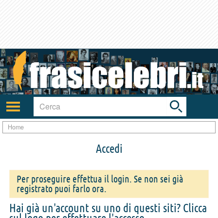
Toggle
search
bar
Attiva/disattiva
navigazione
Home
Accedi
Per proseguire effettua il login. Se non sei già
registrato puoi farlo ora.
Hai già un'account su uno di questi siti? Clicca