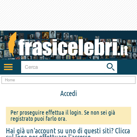
Toggle
search
bar
Attiva/disattiva
navigazione
Home
Accedi
Per proseguire effettua il login. Se non sei già
registrato puoi farlo ora.
Hai già un'account su uno di questi siti? Clicca