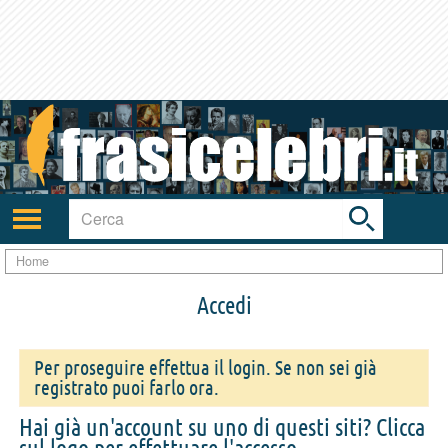
Toggle
search
bar
Attiva/disattiva
navigazione
Home
Accedi
Per proseguire effettua il login. Se non sei già
registrato puoi farlo ora.
Hai già un'account su uno di questi siti? Clicca