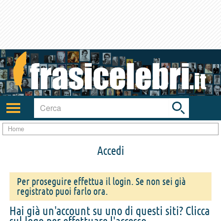
Toggle
search
bar
Attiva/disattiva
navigazione
Home
Accedi
Per proseguire effettua il login. Se non sei già
registrato puoi farlo ora.
Hai già un'account su uno di questi siti? Clicca