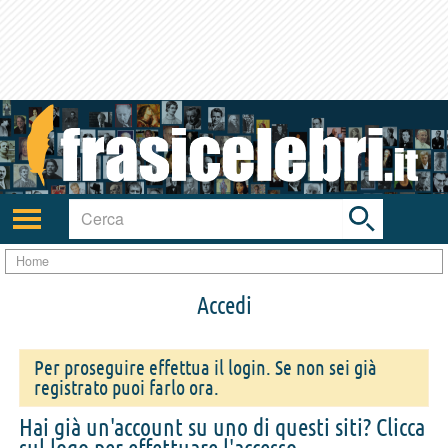
Toggle
search
bar
Attiva/disattiva
navigazione
Home
Accedi
Per proseguire effettua il login. Se non sei già
registrato puoi farlo ora.
Hai già un'account su uno di questi siti? Clicca