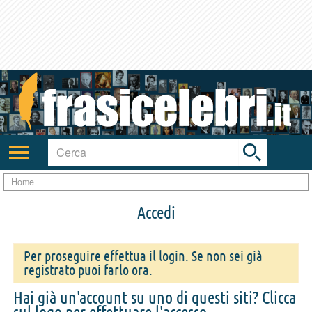
Toggle
search
bar
Attiva/disattiva
navigazione
Home
Accedi
Per proseguire effettua il login. Se non sei già
registrato puoi farlo ora.
Hai già un'account su uno di questi siti? Clicca