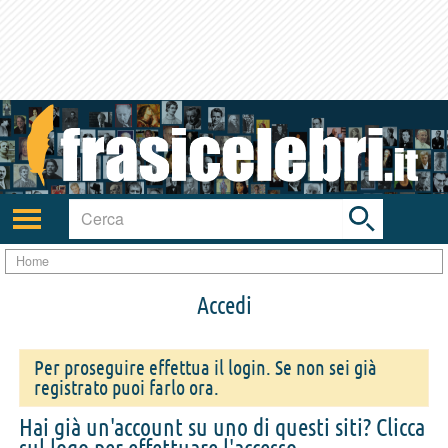
Toggle
search
bar
Attiva/disattiva
navigazione
Home
Accedi
Per proseguire effettua il login. Se non sei già
registrato puoi farlo ora.
Hai già un'account su uno di questi siti? Clicca