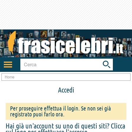
Toggle
search
bar
Attiva/disattiva
navigazione
Home
Accedi
Per proseguire effettua il login. Se non sei già
registrato puoi farlo ora.
Hai già un'account su uno di questi siti? Clicca