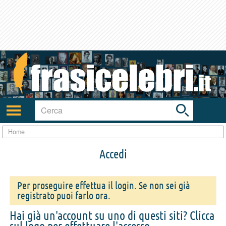
Toggle
search
bar
Attiva/disattiva
navigazione
Home
Accedi
Per proseguire effettua il login. Se non sei già
registrato puoi farlo ora.
Hai già un'account su uno di questi siti? Clicca