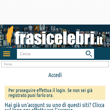
Toggle
search
bar
Attiva/disattiva
navigazione
Home
Accedi
Per proseguire effettua il login. Se non sei già
registrato puoi farlo ora.
Hai già un'account su uno di questi siti? Clicca