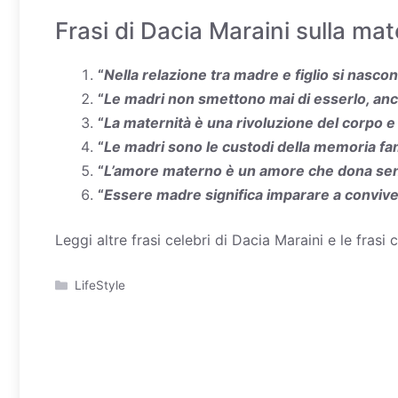
Frasi di Dacia Maraini sulla mat
“
Nella relazione tra madre e figlio si nasco
“
Le madri non smettono mai di esserlo, anch
“
La maternità è una rivoluzione del corpo e
“
Le madri sono le custodi della memoria fam
“
L’amore materno è un amore che dona sen
“
Essere madre significa imparare a conviv
Leggi altre
frasi celebri di Dacia Maraini
e le
frasi 
Categorie
LifeStyle