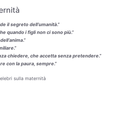
ernità
nde il segreto dell’umanità
.”
e quando i figli non ci sono più
.”
 dell’anima
.”
iliare
.”
za chiedere, che accetta senza pretendere
.”
ere con la paura, sempre
.”
celebri sulla maternità