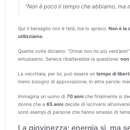
“
Non è poco il tempo che abbiamo, ma 
Qui il bersaglio non è l’età, ma lo spreco.
Non è la d
utilizziamo
.
Quante volte diciamo: “Ormai non ho più vent’anni”
entusiasmo. Seneca ribalterebbe la questione:
non 
La vecchiaia, per lui, può essere un
tempo di libert
meno bisogno di approvazione. In altre parole: me
Immagina un uomo di
70 anni
che finalmente si de
donna che a
65 anni
decide di iscriversi all’unive
sono esempi di persone che hanno smesso di temere
La giovinezza: energia sì, ma 