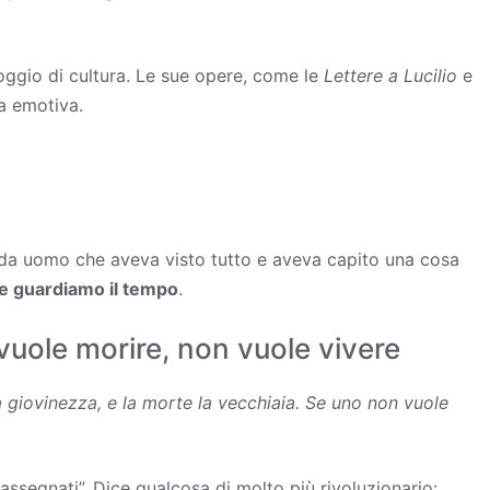
oggio di cultura. Le sue opere, come le
Lettere a Lucilio
e
a emotiva.
va da uomo che aveva visto tutto e aveva capito una cosa
me guardiamo il tempo
.
vuole morire, non vuole vivere
 giovinezza, e la morte la vecchiaia. Se uno non vuole
assegnati”. Dice qualcosa di molto più rivoluzionario: