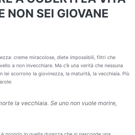
 NON SEI GIOVANE
nezza
: creme miracolose, diete impossibili, filtri che
rvello a non invecchiare. Ma c’è una verità che nessuna
n lei scorrono la giovinezza, la maturità, la vecchiaia. Più
arole:
morte la vecchiaia. Se uno non vuole morire,
è proprio in quella durezza che si nasconde una