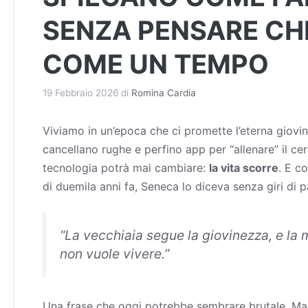
SENZA PENSARE CHE
COME UN TEMPO
19 Febbraio 2026
di
Romina Cardia
Viviamo in un’epoca che ci promette l’eterna
giovi
cancellano rughe e perfino app per “allenare” il ce
tecnologia potrà mai cambiare:
la vita scorre
. E co
di duemila anni fa,
Seneca
lo diceva senza giri di p
“
La vecchiaia segue la giovinezza, e la 
non vuole vivere
.”
Una frase che oggi potrebbe sembrare brutale. Ma 