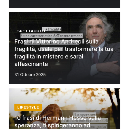
SPETTACOLO
Frasi di Vittorino Andreoli sulla
fragilità, usale per trasformare la tua
fragilità in mistero e sarai
affascinante
31 Ottobre 2025
LIFESTYLE
10 frasi di Hermann Hesse sulla
speranza, ti spingeranno ad