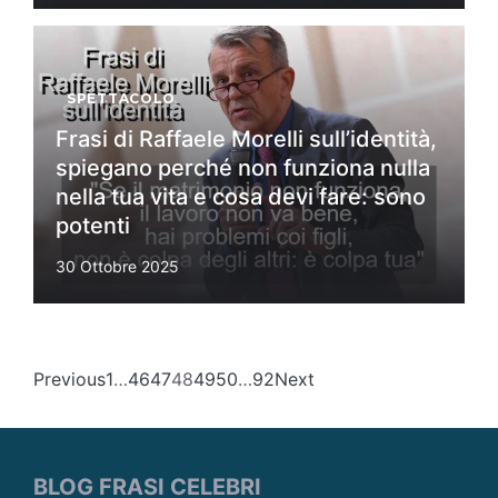
SPETTACOLO
Frasi di Raffaele Morelli sull’identità,
spiegano perché non funziona nulla
nella tua vita e cosa devi fare: sono
potenti
30 Ottobre 2025
Previous
1
…
46
47
48
49
50
…
92
Next
BLOG FRASI CELEBRI