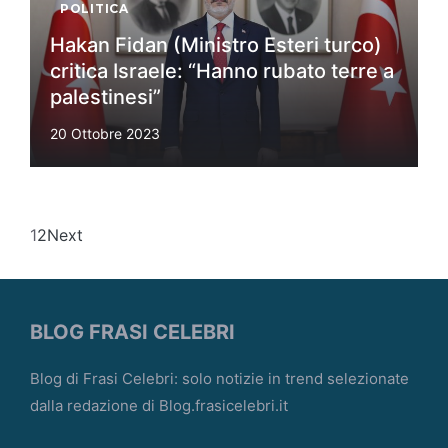
POLITICA
Hakan Fidan (Ministro Esteri turco)
critica Israele: “Hanno rubato terre a
palestinesi”
20 Ottobre 2023
1
2
Next
BLOG FRASI CELEBRI
Blog di Frasi Celebri: solo notizie in trend selezionate
dalla redazione di Blog.frasicelebri.it