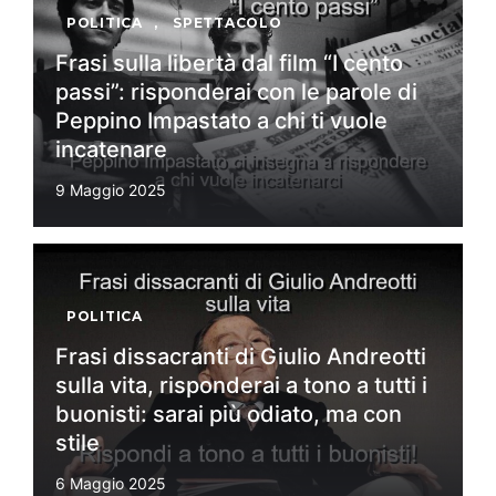
POLITICA
,
SPETTACOLO
Frasi sulla libertà dal film “I cento
passi”: risponderai con le parole di
Peppino Impastato a chi ti vuole
incatenare
9 Maggio 2025
POLITICA
Frasi dissacranti di Giulio Andreotti
sulla vita, risponderai a tono a tutti i
buonisti: sarai più odiato, ma con
stile
6 Maggio 2025