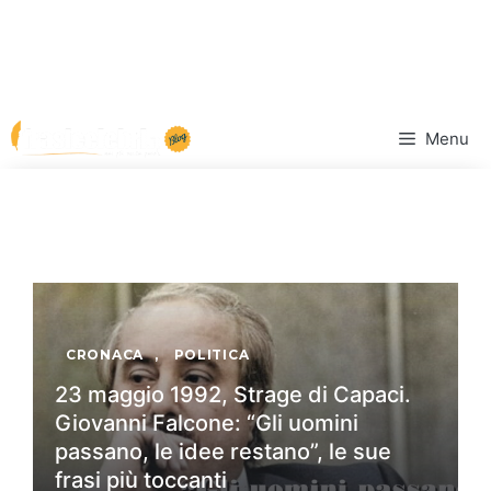
Vai
Menu
al
contenuto
CRONACA
,
POLITICA
23 maggio 1992, Strage di Capaci.
Giovanni Falcone: “Gli uomini
passano, le idee restano”, le sue
frasi più toccanti