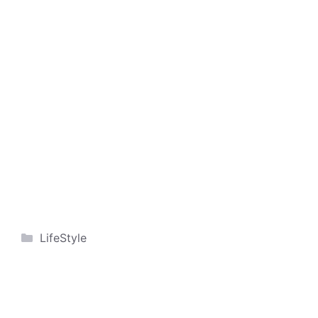
Categorie
LifeStyle