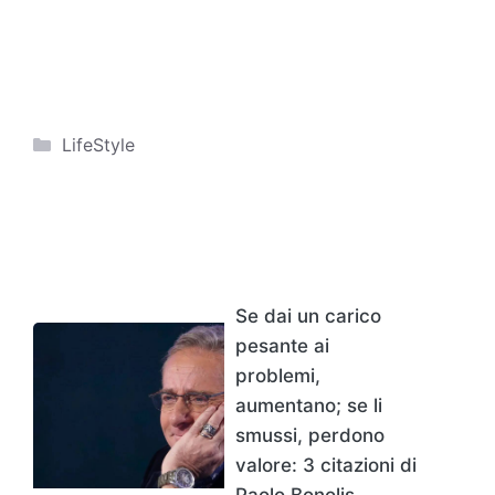
Categorie
LifeStyle
Se dai un carico
pesante ai
problemi,
aumentano; se li
smussi, perdono
valore: 3 citazioni di
Paolo Bonolis