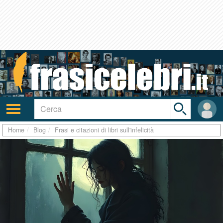
Toggle
search
bar
Attiva/disattiva
User
navigazione
area
Home
Blog
Frasi e citazioni di libri sull'infelicità