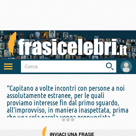
Toggle
search
bar
Attiva/disattiva
User
navigazione
area
“Capitano a volte incontri con persone a noi
assolutamente estranee, per le quali
proviamo interesse fin dal primo sguardo,
all’improvviso, in maniera inaspettata, prima
che una sola parola venga pronunciata.”
FËDOR MICHAJLOVIČ DOSTOEVSKIJ
INVIACI UNA FRASE