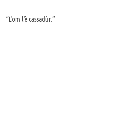
“L'om l'è cassadùr.”