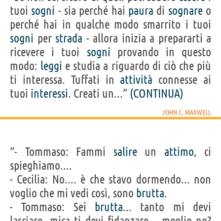
tuoi
sogni
- sia perché hai
paura
di
sognare
o
perché hai in qualche modo smarrito i tuoi
sogni
per
strada
- allora inizia a prepararti a
ricevere i tuoi
sogni
provando in questo
modo:
leggi
e studia a riguardo di ciò che più
ti interessa. Tuffati in
attività
connesse ai
tuoi
interessi
. Creati un...”
(CONTINUA)
JOHN C. MAXWELL
“- Tommaso: Fammi
salire
un
attimo
, ci
spieghiamo....
- Cecilia: No.... è che stavo dormendo... non
voglio che mi vedi così, sono
brutta
.
- Tommaso: Sei
brutta
... tanto mi devi
lasciare, mica ti devi fidanzare... meglio no?