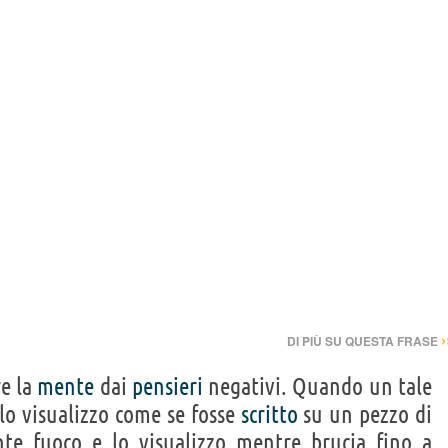
›
DI PIÙ SU QUESTA FRASE
re la
mente
dai
pensieri
negativi. Quando un tale
 lo visualizzo come se fosse
scritto
su un pezzo di
te fuoco e lo visualizzo mentre brucia fino a