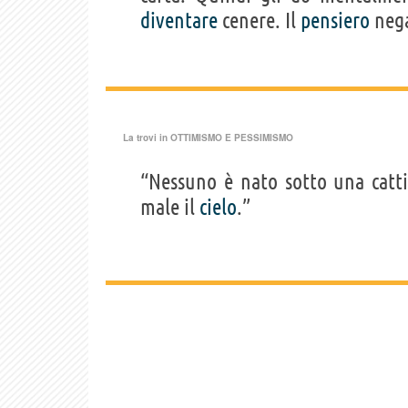
diventare
cenere. Il
pensiero
nega
La trovi in
OTTIMISMO E PESSIMISMO
“Nessuno è nato sotto una catt
male il
cielo
.”