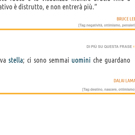
tivo è distrutto, e non entrerà più.”
BRUCE LE
[Tag:
negatività
,
ottimismo
,
pensieri
›
DI PIÙ SU QUESTA FRASE
iva
stella
; ci sono semmai
uomini
che guardano
DALAI LAM
[Tag:
destino
,
nascere
,
ottimismo