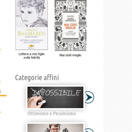
›
Lettera a mio figlio
Mai stati meglio
sulla felicità
Categorie affini
T
]
›
Ottimismo e Pessimismo