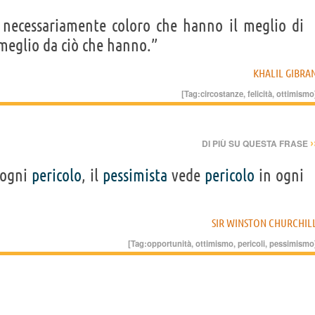
 necessariamente coloro che hanno il meglio di
 meglio da ciò che hanno.”
KHALIL GIBRA
[Tag:
circostanze
,
felicità
,
ottimismo
›
DI PIÙ SU QUESTA FRASE
 ogni
pericolo
, il
pessimista
vede
pericolo
in ogni
SIR WINSTON CHURCHIL
[Tag:
opportunità
,
ottimismo
,
pericoli
,
pessimismo