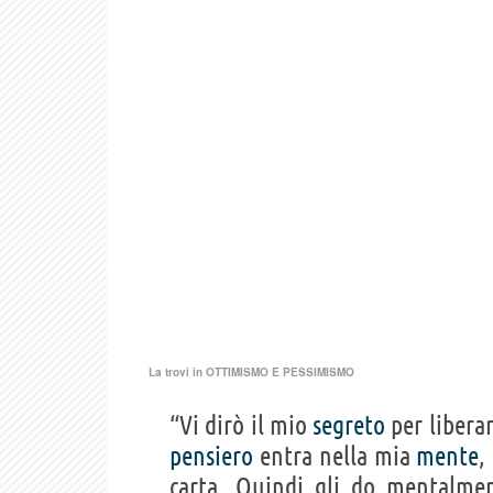
La trovi in
OTTIMISMO E PESSIMISMO
“Vi dirò il mio
segreto
per libera
pensiero
entra nella mia
mente
,
carta. Quindi gli do mentalmen