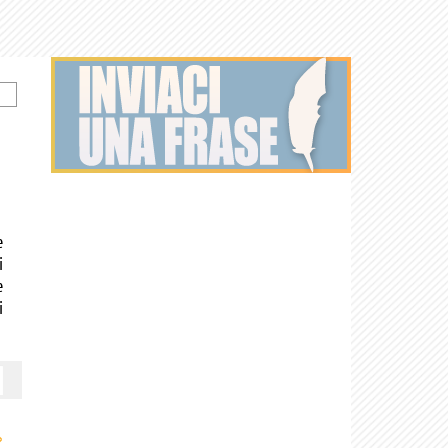
e
i
e
i
›