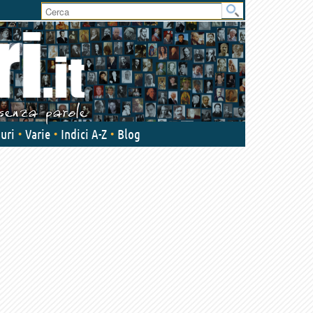
User
area
uri
Varie
Indici A-Z
Blog