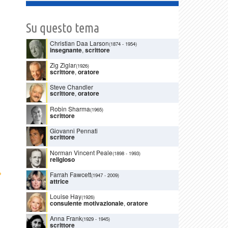
Su questo tema
Christian Daa Larson
(1874
-
1954)
insegnante
,
scrittore
Zig Ziglar
(1926)
scrittore
,
oratore
Steve Chandler
scrittore
,
oratore
Robin Sharma
(1965)
scrittore
Giovanni Pennati
scrittore
Norman Vincent Peale
(1898
-
1993)
religioso
›
Farrah Fawcett
(1947
-
2009)
attrice
Louise Hay
(1926)
consulente motivazionale
,
oratore
Anna Frank
(1929
-
1945)
scrittore