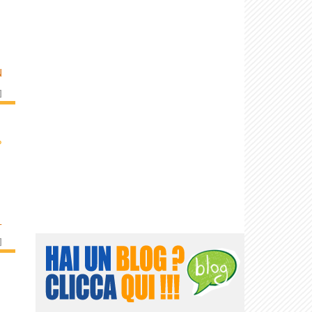
N
]
›
L
]