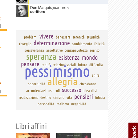
Don Marquis
(1878
-
1937)
scrittore
E
]
vivere
problemi
benessere
serenità
stupidità
determinazione
risveglio
cambiamento
felicità
›
perseveranza
aspettative
consapevolezza
sorriso
speranza
esistenza
mondo
pensare
pessimismo
realtà
relazioni sociali
futuro
difficoltà
agire
allegria
A
opportunità
circostanze
successo
accontentarsi
ostacoli
idea di sè
]
pensieri
realizzazione
destino
cinismo
vita
fiducia
personalità
realismo
negatività
Libri affini