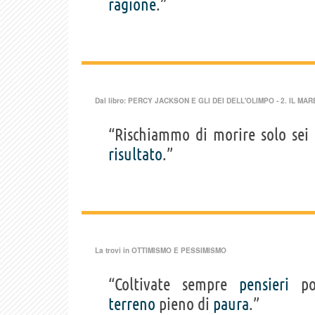
ragione
.”
Dal libro:
PERCY JACKSON E GLI DEI DELL'OLIMPO - 2. IL MAR
“Rischiammo di morire solo sei 
risultato
.”
La trovi in
OTTIMISMO E PESSIMISMO
“Coltivate sempre
pensieri
pos
terreno
pieno di
paura
.”