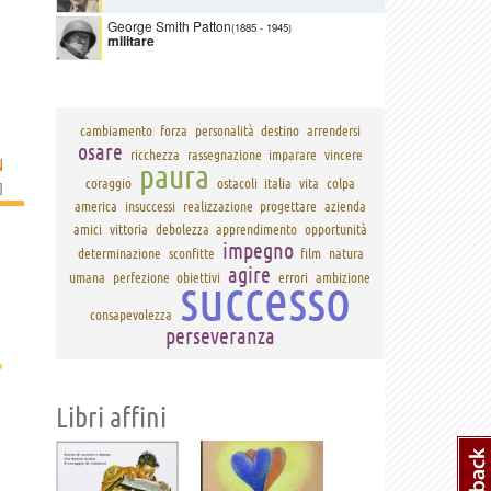
George Smith Patton
(1885
-
1945)
militare
cambiamento
forza
personalità
destino
arrendersi
osare
ricchezza
rassegnazione
imparare
vincere
N
paura
coraggio
ostacoli
italia
vita
colpa
]
america
insuccessi
realizzazione
progettare
azienda
amici
vittoria
debolezza
apprendimento
opportunità
impegno
determinazione
sconfitte
film
natura
agire
successo
umana
perfezione
obiettivi
errori
ambizione
consapevolezza
perseveranza
›
Libri affini