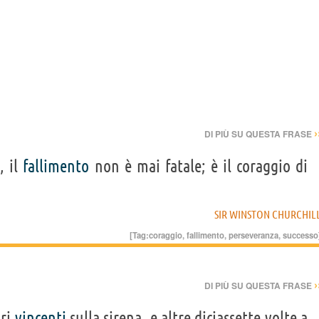
›
DI PIÙ SU QUESTA FRASE
, il
fallimento
non è mai fatale; è il coraggio di
SIR WINSTON CHURCHIL
[Tag:
coraggio
,
fallimento
,
perseveranza
,
successo
›
DI PIÙ SU QUESTA FRASE
tri
vincenti
sulla sirena, e altre diciassette volte a