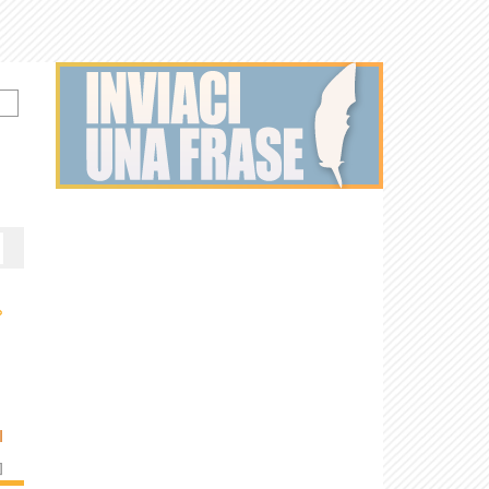
›
I
]