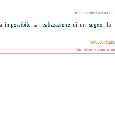
›
DI PIÙ SU QUESTA FRASE
da
impossibile
la
realizzazione
di un
sogno
: la
PAULO COELH
[Tag:
fallimento
,
paura
,
sogni