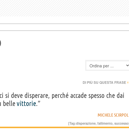
O
›
DI PIÙ SU QUESTA FRASE
i si deve disperare, perché accade spesso che dai
ù belle
vittorie
.”
MICHELE SCIRPOL
[Tag:
disperazione
,
fallimento
,
successo