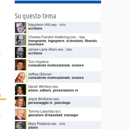
Su questo tema
Napoleon Hill
(1883
-
1970)
scrittore
Charles Franklin Kettering
(1876
-
1958)
insegnante
,
ingegnere
,
scienziato
,
filosofo
,
inventore
James Lane Allen
(1849
-
1924)
›
scrittore
Tom Hopkins
consulente motivazionale
,
oratore
Jeffrey Gitomer
consulente motivazionale
,
oratore
Oprah Winfrey
L
(1954)
attore
,
editore
,
presentatore tv
]
Joyce Brothers
(1925)
personaggio tv
,
psicologo
Tommy Lasorda
(1927)
›
giocatore di baseball
,
manager
Mary Pickford
(1892
-
1979)
attore