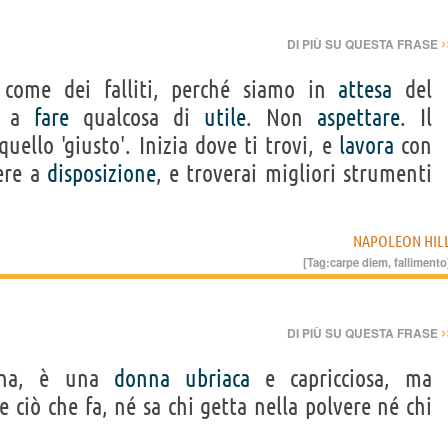
›
DI PIÙ SU QUESTA FRASE
come dei falliti, perché siamo in
attesa
del
re a
fare
qualcosa di
utile
. Non
aspettare
. Il
uello 'giusto'. Inizia dove ti trovi, e
lavora
con
ere a
disposizione
, e troverai migliori strumenti
NAPOLEON HIL
[Tag:
carpe diem
,
fallimento
›
DI PIÙ SU QUESTA FRASE
tuna, è una
donna
ubriaca
e capricciosa, ma
e ciò che fa, né sa chi getta nella polvere né chi