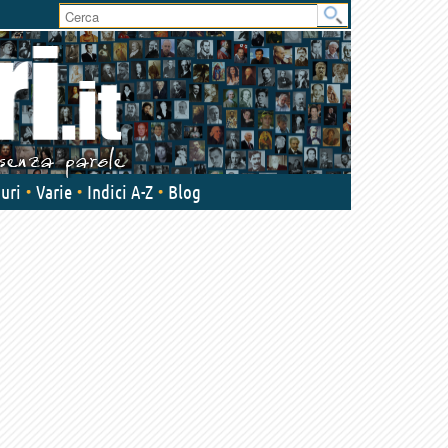
User
area
uri
Varie
Indici A-Z
Blog