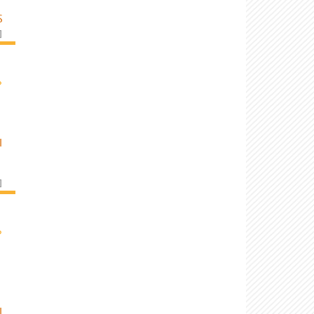
S
]
›
I
]
›
I