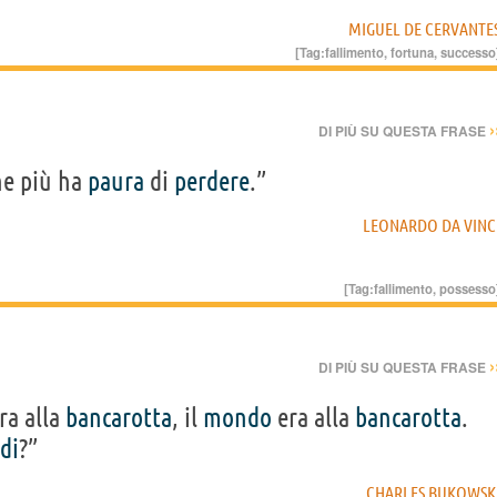
MIGUEL DE CERVANTE
[Tag:
fallimento
,
fortuna
,
successo
›
DI PIÙ SU QUESTA FRASE
che più ha
paura
di
perdere
.”
LEONARDO DA VINC
[Tag:
fallimento
,
possesso
›
DI PIÙ SU QUESTA FRASE
ra alla
bancarotta
, il
mondo
era alla
bancarotta
.
ldi
?”
CHARLES BUKOWSK