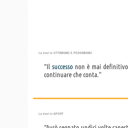
La trovi in
OTTIMISMO E PESSIMISMO
“Il
successo
non è mai definitivo
continuare che conta.”
La trovi in
SPORT
“Avrò segnato undici volte canes