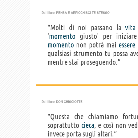
Dal libro:
PENSA E ARRICCHISCI TE STESSO
“Molti di noi passano la
vita
'
momento
giusto' per inizia
momento
non potrà mai
essere
q
qualsiasi strumento tu possa av
mentre stai proseguendo.”
Dal libro:
DON CHISCIOTTE
“Questa che chiamiamo for
soprattutto
cieca
, e così non ved
invece porta sugli altari.”