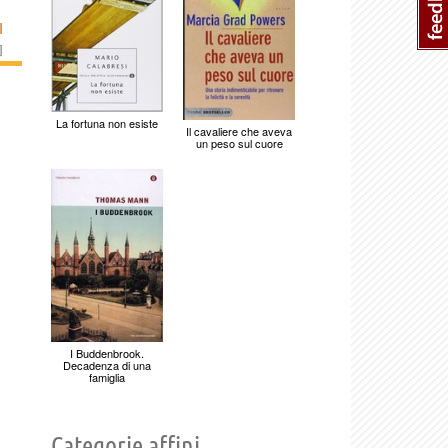
I
]
La fortuna non esiste
Il cavaliere che aveva
un peso sul cuore
I Buddenbrook.
Decadenza di una
famiglia
Categorie affini