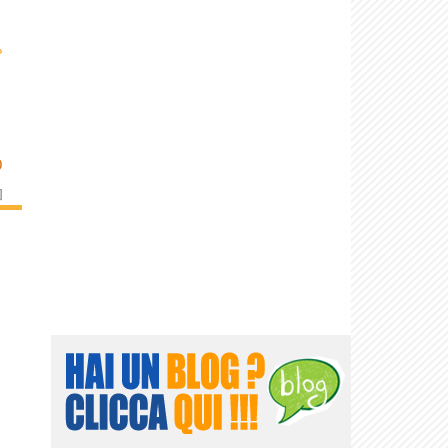
›
O
]