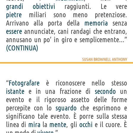
grandi
obiettivi
raggiunti. Le vere
pietre
miliari sono meno pretenziose.
Arrivano alla porta della
memoria
senza
essere
annunciate, cani randagi che entrano,
annusano un po’ in giro e semplicemente...”
(CONTINUA)
SUSAN BROWNELL ANTHONY
“
Fotografare
è riconoscere nello stesso
istante
e in una frazione di
secondo
un
evento e il rigoroso assetto delle forme
percepite con lo
sguardo
che esprimono e
significano tale evento. È porre sulla stessa
linea di
mira
la
mente
, gli
occhi
e il cuore. È
un modo di
vivere
.”