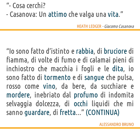
“- Cosa cerchi?
- Casanova: Un
attimo
che valga una
vita
.”
HEATH LEDGER
- Giacomo Casanova
“Io sono fatto d’istinto e
rabbia
, di
bruciore
di
fiamma, di volte di fumo e di calamai pieni di
inchiostro che macchia i fogli e le
dita
, io
sono fatto di
tormento
e di
sangue
che pulsa,
rosso come
vino
, da bere, da succhiare e
mordere
, inebriato dal
profumo
di indomita
selvaggia dolcezza, di
occhi
liquidi che mi
sanno
guardare
, di
fretta
...”
(CONTINUA)
ALESSANDRO BRUNO