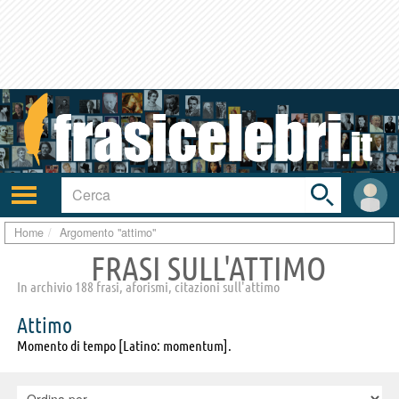
Toggle
search
bar
Attiva/disattiva
User
navigazione
area
Home
Argomento "attimo"
FRASI SULL'ATTIMO
In archivio 188 frasi, aforismi, citazioni sull'attimo
Attimo
Momento di tempo [Latino: momentum].