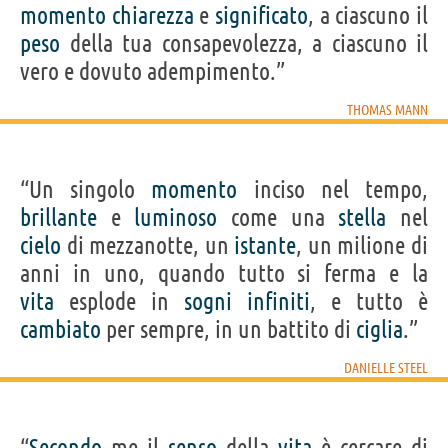
momento
chiarezza
e
significato
, a ciascuno il
peso
della tua consapevolezza, a ciascuno il
vero e dovuto adempimento.”
THOMAS MANN
“Un singolo
momento
inciso nel tempo,
brillante
e
luminoso
come una
stella
nel
cielo
di mezzanotte, un
istante
, un milione di
anni in uno, quando tutto si ferma e la
vita
esplode in
sogni
infiniti
, e tutto è
cambiato
per sempre, in un battito di
ciglia
.”
DANIELLE STEEL
“
Secondo
me il
senso
della
vita
è cercare di