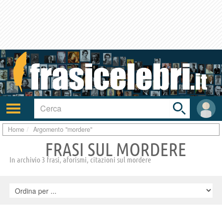
Toggle
search
bar
Attiva/disattiva
User
navigazione
area
Home
Argomento "mordere"
FRASI SUL MORDERE
In archivio 3 frasi, aforismi, citazioni sul mordere