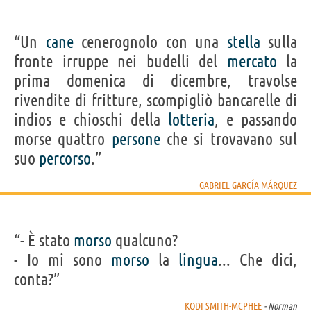
“Un
cane
cenerognolo con una
stella
sulla
fronte irruppe nei budelli del
mercato
la
prima domenica di dicembre, travolse
rivendite di fritture, scompigliò bancarelle di
indios e chioschi della
lotteria
, e passando
morse quattro
persone
che si trovavano sul
suo
percorso
.”
GABRIEL GARCÍA MÁRQUEZ
“- È stato
morso
qualcuno?
- Io mi sono
morso
la
lingua
... Che dici,
conta?”
KODI SMITH-MCPHEE
- Norman