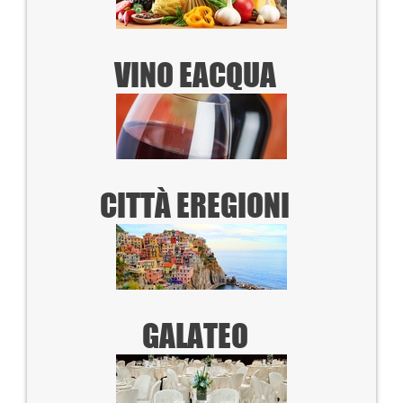
VINO E
ACQUA
CITTÀ E
REGIONI
GALATEO