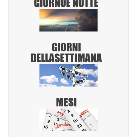
GIORNO
E NOTTE
GIORNI
DELLA
SETTIMANA
MESI