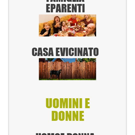
E
PARENTI
CASA E
VICINATO
UOMINI E
DONNE