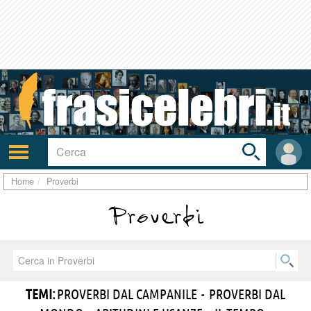
Toggle
search
bar
Attiva/disattiva
User
navigazione
area
Home
Proverbi
Proverbi
TEMI:
PROVERBI DAL CAMPANILE
-
PROVERBI DAL