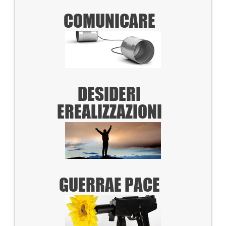
COMUNICARE
DESIDERI
E
REALIZZAZIONI
GUERRA
E PACE