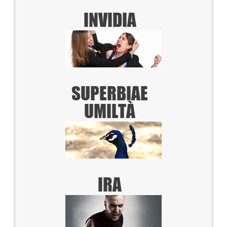
INVIDIA
SUPERBIA
E
UMILTÀ
IRA