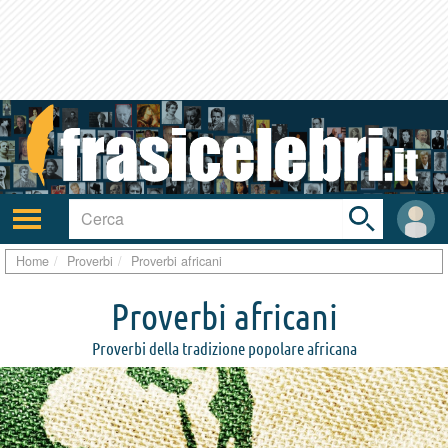
Toggle
search
bar
Attiva/disattiva
User
navigazione
area
Home
Proverbi
Proverbi africani
Proverbi africani
Proverbi della tradizione popolare africana