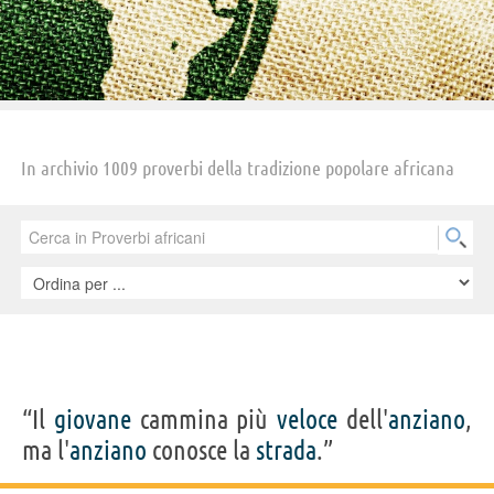
In archivio 1009 proverbi della tradizione popolare africana
“Il
giovane
cammina più
veloce
dell'
anziano
,
ma l'
anziano
conosce la
strada
.”