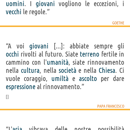
uomini
. I
giovani
vogliono le eccezioni, i
vecchi
le regole.”
GOETHE
“A voi
giovani
[...]: abbiate sempre gli
occhi
rivolti al futuro. Siate
terreno
fertile in
cammino con l'
umanità
, siate rinnovamento
nella
cultura
, nella
società
e nella
Chiesa
. Ci
vuole coraggio,
umiltà
e
ascolto
per dare
espressione
al rinnovamento.”
PAPA FRANCESCO
“L'
aria
vibrava delle nostre possibilità