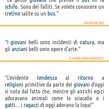
schifo
. Sono dei falliti. Se volete conoscere un
cretino
salite su un
bus
.”
SALVADOR DALÍ
“I
giovani
belli sono incidenti di
natura
, ma
gli
anziani
belli sono opere d’arte.”
ELEANOR ANNA ROOSEVELT
“L'evidente
tendenza
al
ritorno
a
religioni
primitive da parte dei
giovani
d'oggi
si nota dal fatto che, mentre gli antichi egizi
adoravano animali come lo sciacallo o i
gatti
... i
ragazzi
di oggi adorano la topa!”