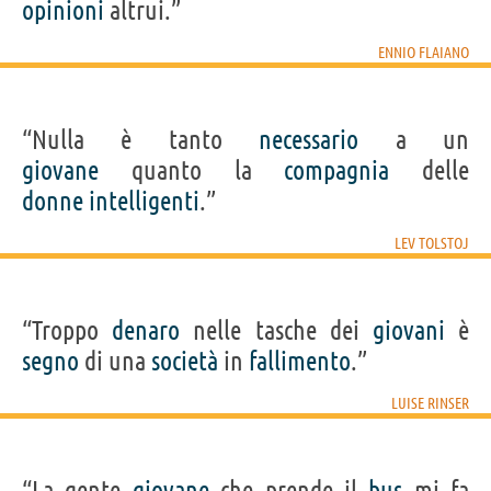
opinioni
altrui.”
ENNIO FLAIANO
“Nulla è tanto
necessario
a un
giovane
quanto la
compagnia
delle
donne
intelligenti
.”
LEV TOLSTOJ
“Troppo
denaro
nelle tasche dei
giovani
è
segno
di una
società
in
fallimento
.”
LUISE RINSER
“La gente
giovane
che prende il
bus
mi fa