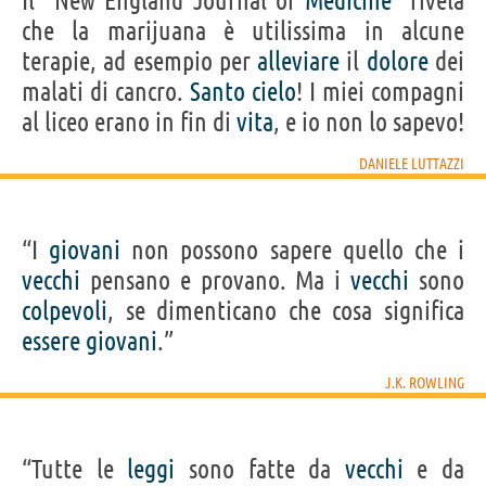
Il "New England Journal of
Medicine
" rivela
che la marijuana è utilissima in alcune
terapie, ad esempio per
alleviare
il
dolore
dei
malati di cancro.
Santo
cielo
! I miei compagni
al liceo erano in fin di
vita
, e io non lo sapevo!
DANIELE LUTTAZZI
“I
giovani
non possono sapere quello che i
vecchi
pensano e provano. Ma i
vecchi
sono
colpevoli
, se dimenticano che cosa significa
essere
giovani
.”
J.K. ROWLING
“Tutte le
leggi
sono fatte da
vecchi
e da