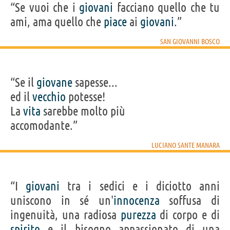
“Se vuoi che i
giovani
facciano quello che tu
ami, ama quello che
piace
ai
giovani
.”
SAN GIOVANNI BOSCO
“Se il
giovane
sapesse...
ed il
vecchio
potesse!
La
vita
sarebbe molto più
accomodante.”
LUCIANO SANTE MANARA
“I
giovani
tra i sedici e i diciotto anni
uniscono in sé un'
innocenza
soffusa di
ingenuità, una radiosa
purezza
di corpo e di
spirito
e il bisogno appassionato di una