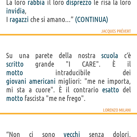
La loro
rabbia
il loro
disprezzo
le risa la loro
invidia
,
I
ragazzi
che si amano...”
(CONTINUA)
JACQUES PRÉVERT
Su una parete della nostra
scuola
c’è
scritto
grande "I CARE". È il
motto
intraducibile dei
giovani
americani
migliori: "me ne importa,
mi sta a cuore". È il contrario
esatto
del
motto
fascista "me ne frego".
LORENZO MILANI
“Non ci sono
vecchi
senza dolori,