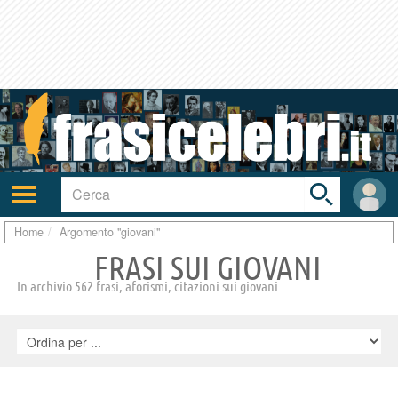
Toggle
search
bar
Attiva/disattiva
User
navigazione
area
Home
Argomento "giovani"
FRASI SUI GIOVANI
In archivio 562 frasi, aforismi, citazioni sui giovani