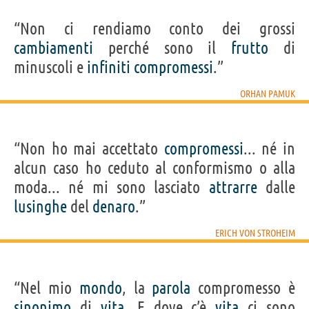
“Non ci rendiamo conto dei grossi
cambiamenti
perché sono il
frutto
di
minuscoli e
infiniti
compromessi
.”
ORHAN PAMUK
“Non ho mai accettato
compromessi
... né in
alcun caso ho ceduto al conformismo o alla
moda... né mi sono lasciato
attrarre
dalle
lusinghe
del
denaro
.”
ERICH VON STROHEIM
“Nel mio
mondo
, la
parola
compromesso è
sinonimo
di
vita
. E dove c’è
vita
ci sono