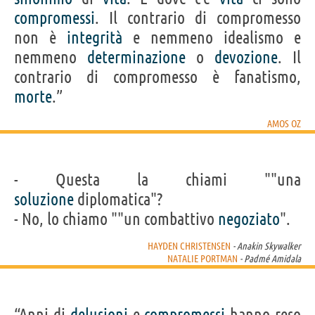
compromessi
. Il contrario di compromesso
non è
integrità
e nemmeno idealismo e
nemmeno
determinazione
o
devozione
. Il
contrario di compromesso è fanatismo,
morte
.”
AMOS OZ
- Questa la chiami ""una
soluzione
diplomatica"?
- No, lo chiamo ""un combattivo
negoziato
".
HAYDEN CHRISTENSEN
- Anakin Skywalker
NATALIE PORTMAN
- Padmé Amidala
“Anni di
delusioni
e
compromessi
hanno reso