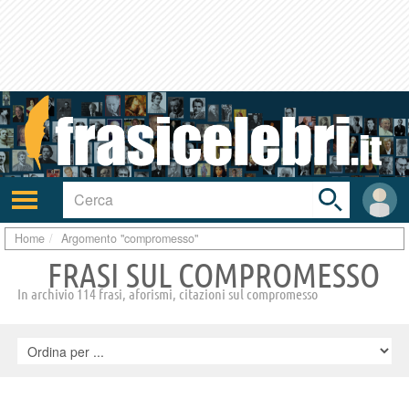
Toggle
search
bar
Attiva/disattiva
User
navigazione
area
Home
Argomento "compromesso"
FRASI SUL COMPROMESSO
In archivio 114 frasi, aforismi, citazioni sul compromesso