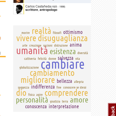
Carlos Castañeda
(1925
-
1998)
scrittore
,
antropologo
›
realtà
ottimismo
morire
filosofi
vivere
disuguaglianza
I
anima
arte
creazione
nazioni
distruzione
umanità
esistenza
]
diversità
salvezza
cambiare
cattiveria
felicità
donne
vita
globalizzazione
cambiamento
migliorare
bellezza
allegria
indifferenza
saggezza
fine
conoscere se stessi
dio
comprendere
›
fisica
agire
personalità
amore
giustizia
terra
conoscenza
interpretazione