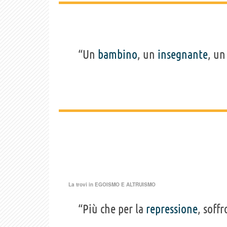
“Un
bambino
, un
insegnante
, u
La trovi in
EGOISMO E ALTRUISMO
“Più che per la
repressione
, soffr