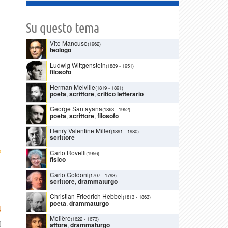
Su questo tema
Vito Mancuso
(1962)
teologo
Ludwig Wittgenstein
(1889
-
1951)
filosofo
Herman Melville
(1819
-
1891)
poeta
,
scrittore
,
critico letterario
George Santayana
(1863
-
1952)
poeta
,
scrittore
,
filosofo
Henry Valentine Miller
(1891
-
1980)
scrittore
›
Carlo Rovelli
(1956)
fisico
Carlo Goldoni
(1707
-
1793)
scrittore
,
drammaturgo
Christian Friedrich Hebbel
(1813
-
1863)
poeta
,
drammaturgo
N
Molière
(1622
-
1673)
]
attore
,
drammaturgo