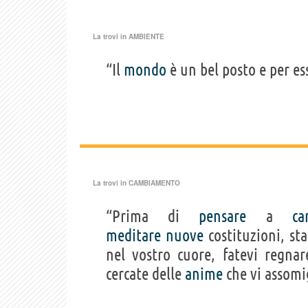
La trovi in
AMBIENTE
“Il
mondo
è un bel posto e per es
La trovi in
CAMBIAMENTO
“Prima di
pensare
a
ca
meditare
nuove
costituzioni, st
nel vostro cuore, fatevi regnare
cercate delle
anime
che vi assomig