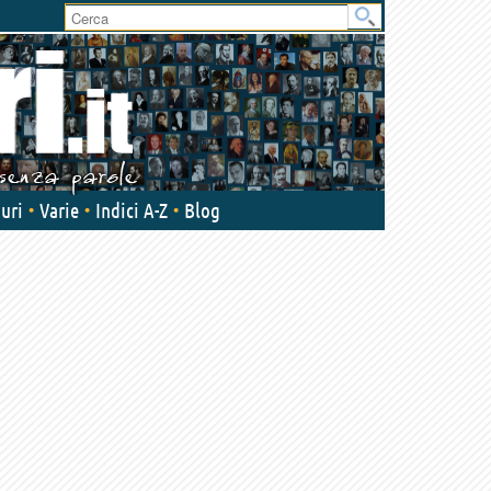
User
area
uri
Varie
Indici A-Z
Blog