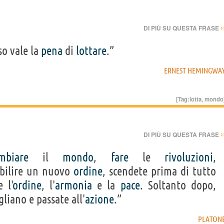
›
DI PIÙ SU QUESTA FRASE
so vale la
pena
di
lottare
.”
ERNEST HEMINGWA
[Tag:
lotta
,
mondo
›
DI PIÙ SU QUESTA FRASE
mbiare
il
mondo
,
fare
le
rivoluzioni
,
abilire un nuovo
ordine
, scendete prima di tutto
 l'
ordine
, l'
armonia
e la
pace
. Soltanto dopo,
liano e passate all'
azione
.”
PLATON