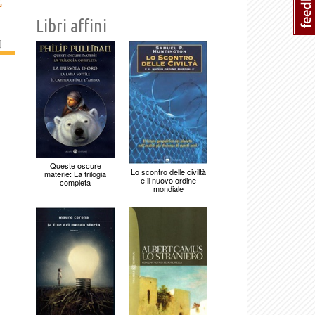
G
Libri affini
]
Queste oscure
Lo scontro delle civiltà
materie: La trilogia
e il nuovo ordine
completa
mondiale