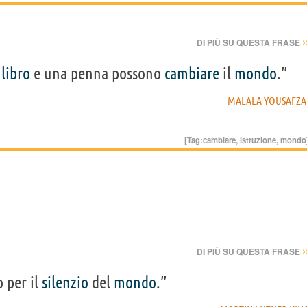
›
DI PIÙ SU QUESTA FRASE
n
libro
e una penna possono
cambiare
il
mondo
.”
MALALA YOUSAFZA
[Tag:
cambiare
,
istruzione
,
mondo
›
DI PIÙ SU QUESTA FRASE
o per il
silenzio
del
mondo
.”