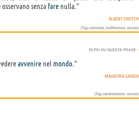
e osservano senza
fare
nulla.”
ALBERT EINSTEI
[Tag:
cattiveria
,
indifferenza
,
mondo
›
DI PIÙ SU QUESTA FRASE
 vedere
avvenire
nel
mondo
.”
MAHATMA GANDH
[Tag:
cambiamento
,
mondo