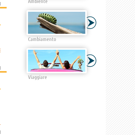
Ambiente
]
›
Cambiamento
E
]
Viaggiare
›
L
]