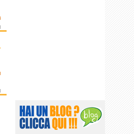
N
]
›
I
]