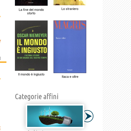
Lo straniero
La fine del mondo
storto
›
Y
]
Il mondo è ingiusto
Itaca e oltre
›
Categorie affini
E