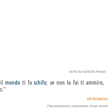
›
DI PIÙ SU QUESTA FRASE
 il
mondo
ti fa
schifo
; se non lo fai ti ammiro,
o.”
JIM MORRISO
[Tag:
ammirazione
,
comprendere
,
droga
,
mondo